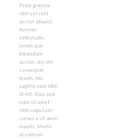
Proin gravida
nibh vel velit
auctor aliquet.
Aenean
sollicitudin,
lorem quis
bibendum
auctor, nisi elit
consequat
ipsum, nec
sagittis sem nibh
id elit. Duis sed
odio sit amet
nibh vulputate
cursus a sit amet
mauris. Morbi
accumsan.