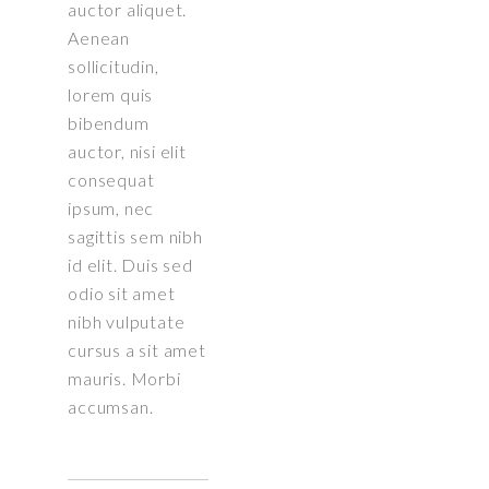
auctor aliquet.
Aenean
sollicitudin,
lorem quis
bibendum
auctor, nisi elit
consequat
ipsum, nec
sagittis sem nibh
id elit. Duis sed
odio sit amet
nibh vulputate
cursus a sit amet
mauris. Morbi
accumsan.