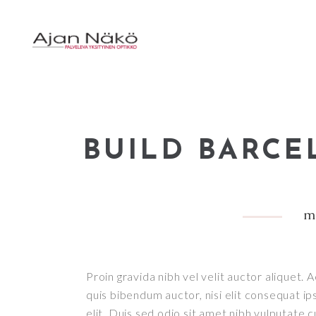
BUILD BARC
m
Proin gravida nibh vel velit auctor aliquet. 
quis bibendum auctor, nisi elit consequat ip
elit. Duis sed odio sit amet nibh vulputate c