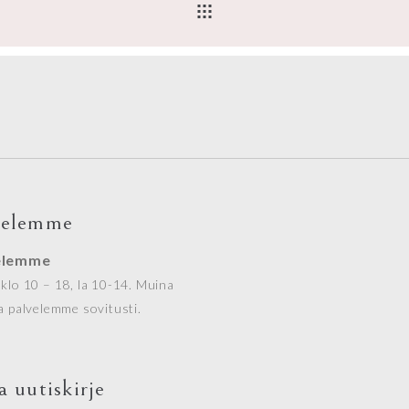
velemme
elemme
klo 10 – 18, la 10-14. Muina
a palvelemme sovitusti.
a uutiskirje