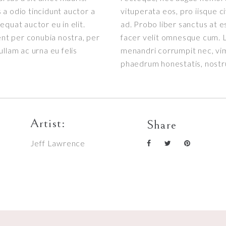
a odio tincidunt auctor a
vituperata eos, pro iisque c
quat auctor eu in elit.
ad. Probo liber sanctus at e
ent per conubia nostra, per
facer velit omnesque cum. L
llam ac urna eu felis
menandri corrumpit nec, vi
phaedrum honestatis, nost
Artist:
Share
Jeff Lawrence