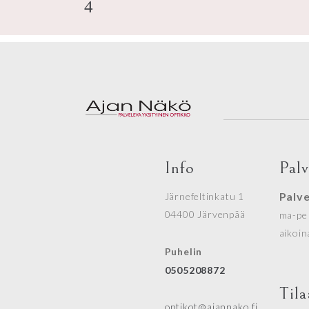
Info
Pal
Palv
Järnefeltinkatu 1
04400 Järvenpää
ma-pe 
aikoin
Puhelin
0505208872
Tila
optikot@ajannako.fi