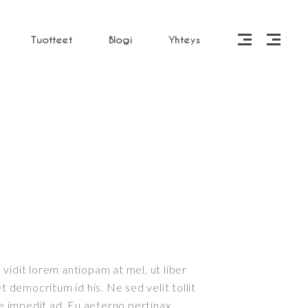
Tuotteet
Blogi
Yhteys
vidit lorem antiopam at mel, ut liber
democritum id his. Ne sed velit tollit
 impedit ad. Eu aeterno pertinax