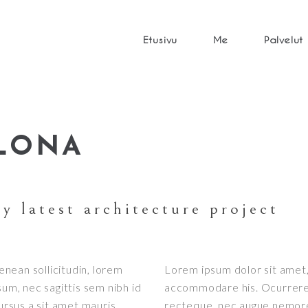
Etusivu
Me
Palvelut
ELONA
y latest architecture project
Aenean sollicitudin, lorem
Lorem ipsum dolor sit amet, 
sum, nec sagittis sem nibh id
accommodare his. Ocurreret 
ursus a sit amet mauris.
recteque, nec augue nemore