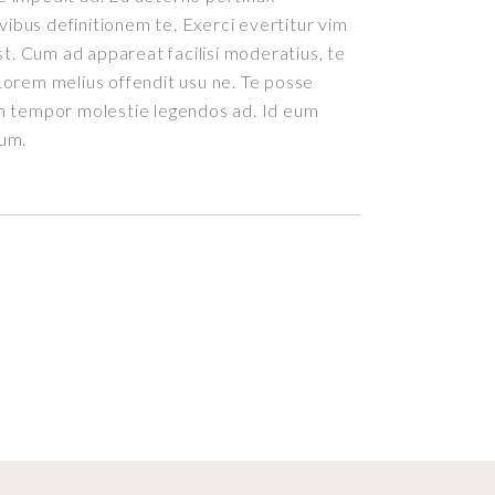
ivibus definitionem te. Exerci evertitur vim
st. Cum ad appareat facilisi moderatius, te
orem melius offendit usu ne. Te posse
m tempor molestie legendos ad. Id eum
rum.