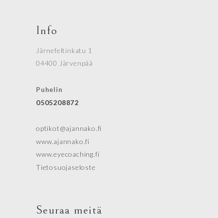
Info
Järnefeltinkatu 1
04400 Järvenpää
Puhelin
0505208872
optikot@ajannako.fi
www.ajannako.fi
www.eyecoaching.fi
Tietosuojaseloste
Seuraa meitä