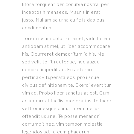
litora torquent per conubia nostra, per
inceptos himenaeos. Mauris in erat
justo. Nullam ac urna eu felis dapibus
condimentum.
Lorem ipsum dolor sit amet, vidit lorem
antiopam at mel, ut liber accommodare
his. Ocurreret democritum id his. Ne
sed velit tollit recteque, nec augue
nemore impedit ad. Eu aeterno
pertinax vituperata eos, pro iisque
civibus definitionem te. Exerci evertitur
vim ad. Probo liber sanctus at est. Cum
ad appareat facilisi moderatius, te facer
velit omnesque cum. Lorem melius
offendit usu ne. Te posse menandri
corrumpit nec, vim tempor molestie
legendos ad. Id eum phaedrum