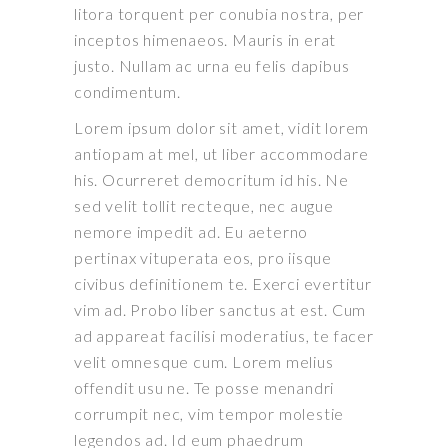
litora torquent per conubia nostra, per
inceptos himenaeos. Mauris in erat
justo. Nullam ac urna eu felis dapibus
condimentum.
Lorem ipsum dolor sit amet, vidit lorem
antiopam at mel, ut liber accommodare
his. Ocurreret democritum id his. Ne
sed velit tollit recteque, nec augue
nemore impedit ad. Eu aeterno
pertinax vituperata eos, pro iisque
civibus definitionem te. Exerci evertitur
vim ad. Probo liber sanctus at est. Cum
ad appareat facilisi moderatius, te facer
velit omnesque cum. Lorem melius
offendit usu ne. Te posse menandri
corrumpit nec, vim tempor molestie
legendos ad. Id eum phaedrum