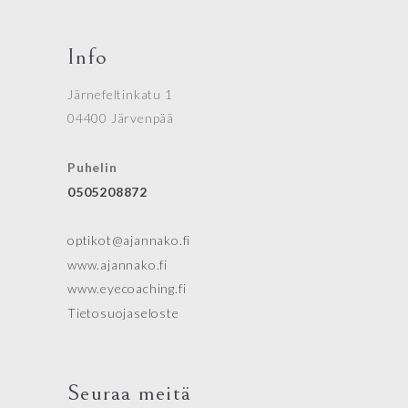
Info
Järnefeltinkatu 1
04400 Järvenpää
Puhelin
0505208872
optikot@ajannako.fi
www.ajannako.fi
www.eyecoaching.fi
Tietosuojaseloste
Seuraa meitä