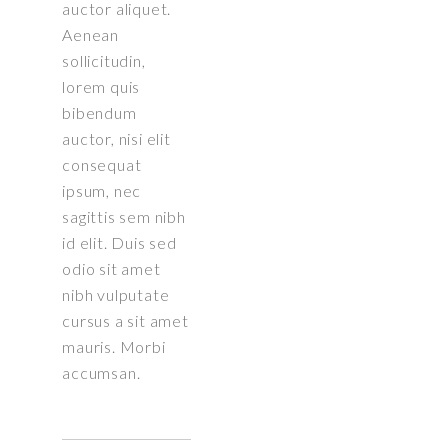
auctor aliquet.
Aenean
sollicitudin,
lorem quis
bibendum
auctor, nisi elit
consequat
ipsum, nec
sagittis sem nibh
id elit. Duis sed
odio sit amet
nibh vulputate
cursus a sit amet
mauris. Morbi
accumsan.