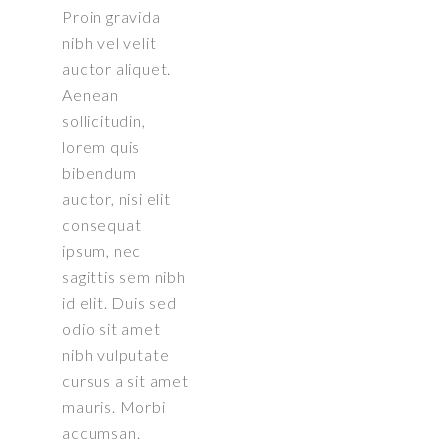
Proin gravida
nibh vel velit
auctor aliquet.
Aenean
sollicitudin,
lorem quis
bibendum
auctor, nisi elit
consequat
ipsum, nec
sagittis sem nibh
id elit. Duis sed
odio sit amet
nibh vulputate
cursus a sit amet
mauris. Morbi
accumsan.