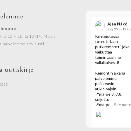
velemme
Ajan Näkö
elemme
klo 10 – 18, la 10-14. Muina
Kiinteistössä
toteutetaan
a palvelemme sovitusti.
putkiremontti, joka
vaikuttaa
toimintaamme
väliaikaisesti!
a uutiskirje
Remontin aikana
palvelemme
poikkeavin
aukioloajoin:
📍ma-pe 3.-7.8.
suljettu
📍ma-pe...
See mor