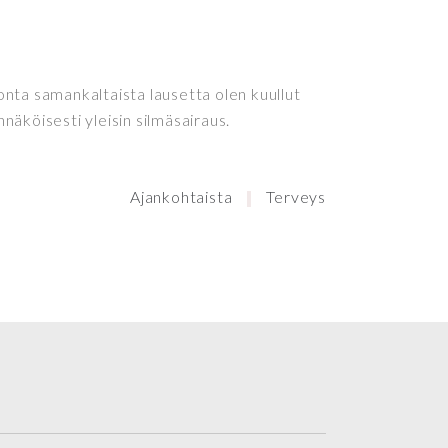
 monta samankaltaista lausetta olen kuullut
äköisesti yleisin silmäsairaus.
Ajankohtaista
Terveys