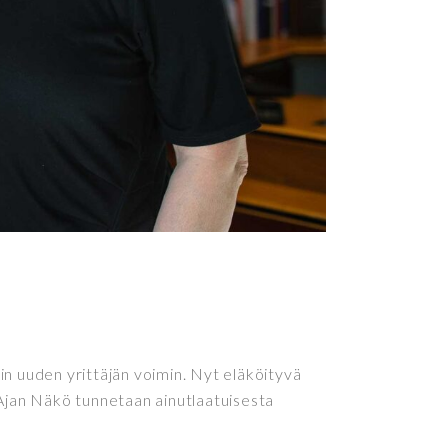
in uuden yrittäjän voimin. Nyt eläköityvä
 Ajan Näkö tunnetaan ainutlaatuisesta