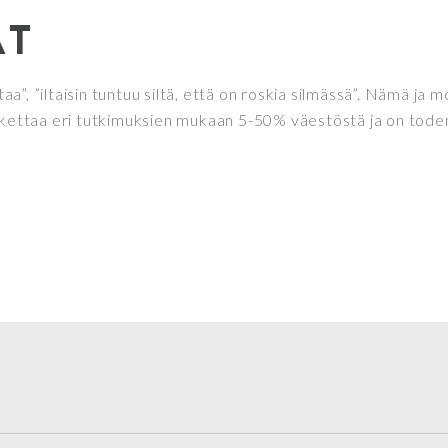
ÄT
taa”, ”iltaisin tuntuu siltä, että on roskia silmässä”. Nämä ja
skettaa eri tutkimuksien mukaan 5-50% väestöstä ja on todenn