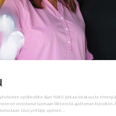
N
yksityinen optikkoliike Ajan Näkö jatkaa lokakuusta eteenpä
ineen on onnistunut luomaan liikkeestä ajattoman klassikon.
elustaan. Uusi yrittäjä, optisen