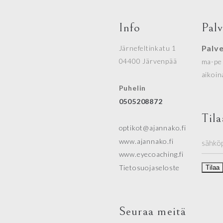
Info
Pal
Palv
Järnefeltinkatu 1
04400 Järvenpää
ma-pe 
aikoin
Puhelin
0505208872
Tila
optikot@ajannako.fi
www.ajannako.fi
www.eyecoaching.fi
Tietosuojaseloste
Seuraa meitä